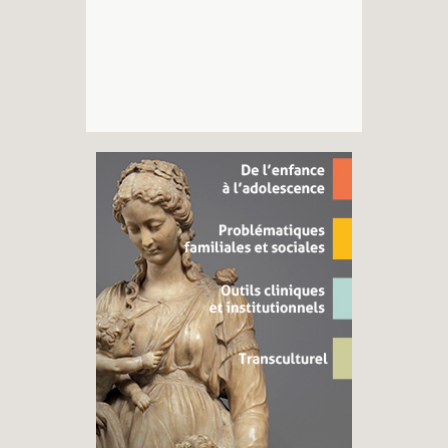
Recherches
Entretiens
Revues
Colloque
Mon panier
Mon compte