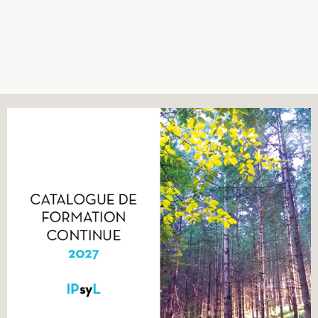
Recherches
Entretiens
Revues
Colloque
Mon panier
Mon compte