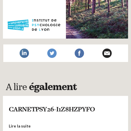
A lire
également
CARNETPSY26-I1Z8HZPYFO
Lire la suite