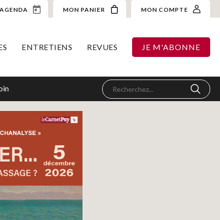
AGENDA
MON PANIER
MON COMPTE
ES
ENTRETIENS
REVUES
JE M'ABONNE
oin