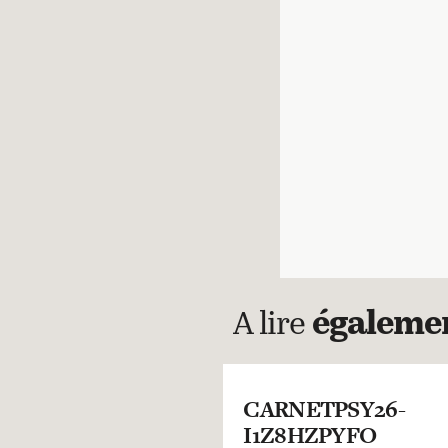
A lire
égaleme
CARNETPSY26-
I1Z8HZPYFO