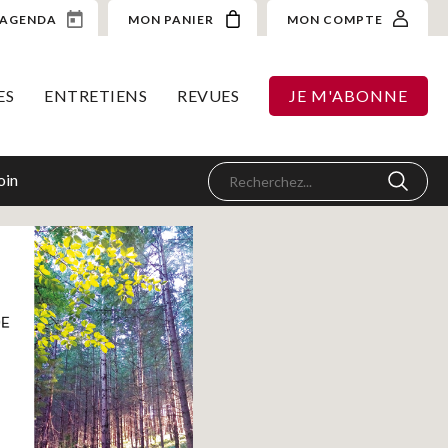
AGENDA
MON PANIER
MON COMPTE
ES
ENTRETIENS
REVUES
JE M'ABONNE
oin