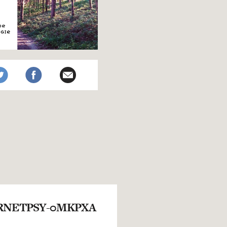
RNETPSY-0MKPXA