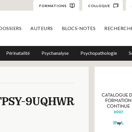
FORMATIONS
COLLOQUE
DOSSIERS
AUTEURS
BLOCS-NOTES
RECHERCH
Périnatalité
Psychanalyse
Psychopathologie
S
TPSY-9UQHWR