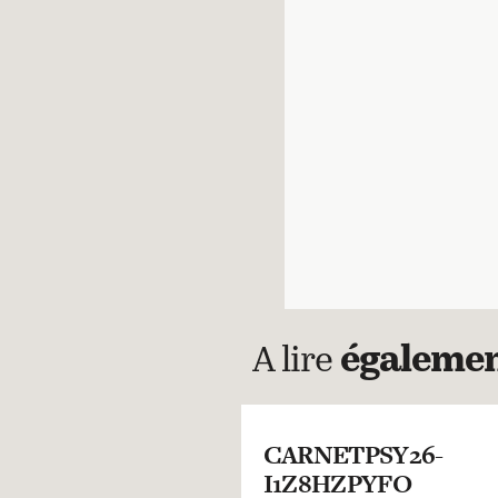
A lire
égaleme
CARNETPSY26-
I1Z8HZPYFO