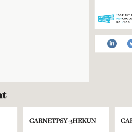
nt
CARNETPSY-3HEKUN
CA