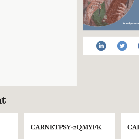
nt
CARNETPSY-2QMYFK
CA