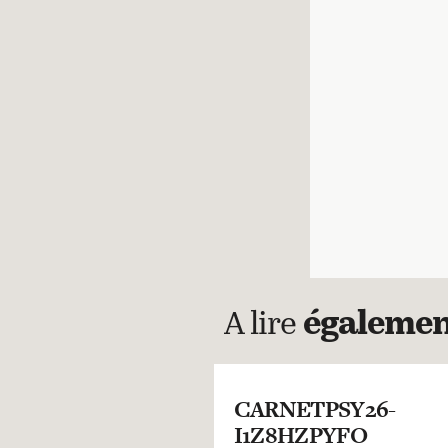
A lire
égaleme
CARNETPSY26-
I1Z8HZPYFO