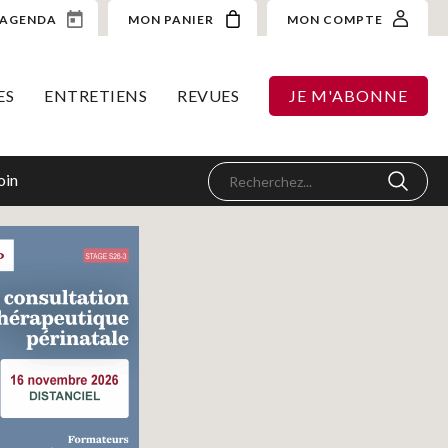
AGENDA
MON PANIER
MON COMPTE
ES
ENTRETIENS
REVUES
JE M'ABONNE
oin