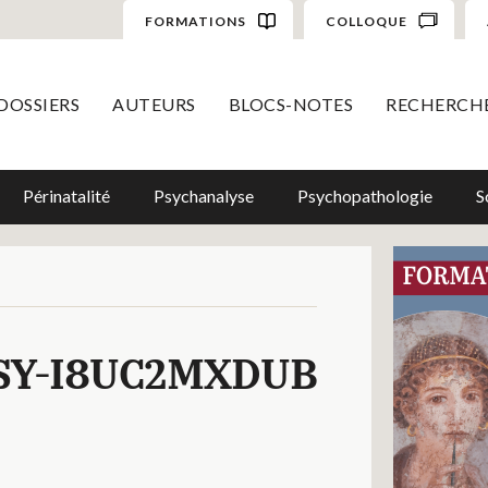
FORMATIONS
COLLOQUE
DOSSIERS
AUTEURS
BLOCS-NOTES
RECHERCH
Périnatalité
Psychanalyse
Psychopathologie
S
SY-I8UC2MXDUB