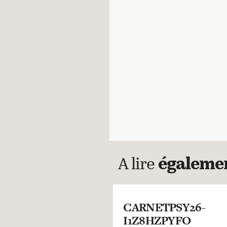
A lire
égaleme
CARNETPSY26-
I1Z8HZPYFO