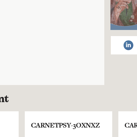
nt
CARNETPSY-3OXNXZ
CAR