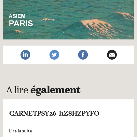
A lire
également
CARNETPSY26-I1Z8HZPYFO
Lire la suite