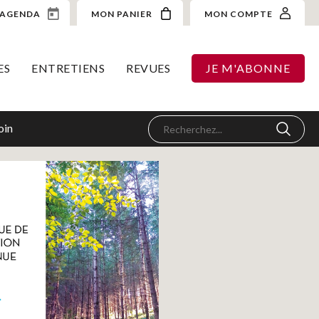
AGENDA
MON PANIER
MON COMPTE
ES
ENTRETIENS
REVUES
JE M'ABONNE
oin