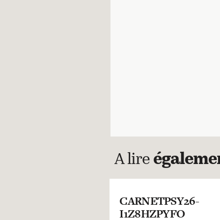
A lire
égaleme
CARNETPSY26-
I1Z8HZPYFO