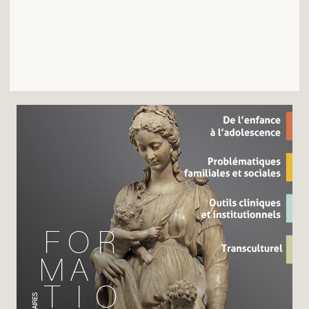
Recherches
Entretiens
Revues
Colloque
Mon panier
Mon compte