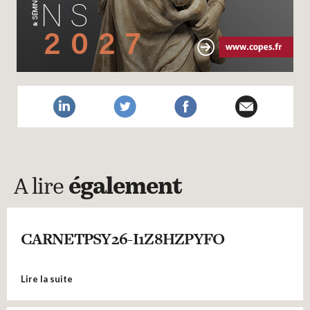
A lire
également
CARNETPSY26-I1Z8HZPYFO
Lire la suite