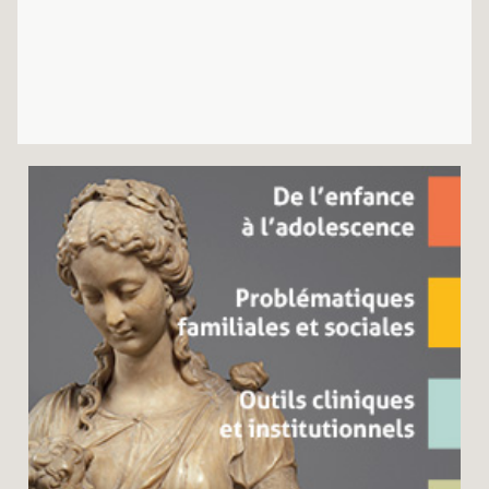
Recherches
Entretiens
Revues
Colloque
Mon panier
Mon compte