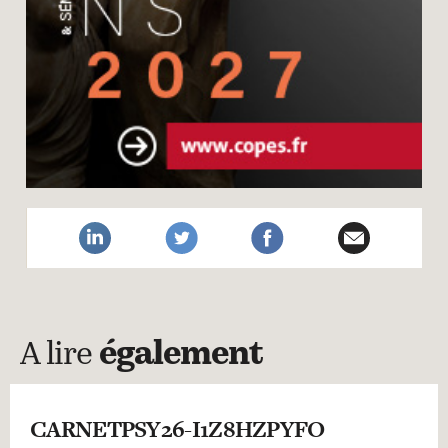
A lire
également
CARNETPSY26-I1Z8HZPYFO