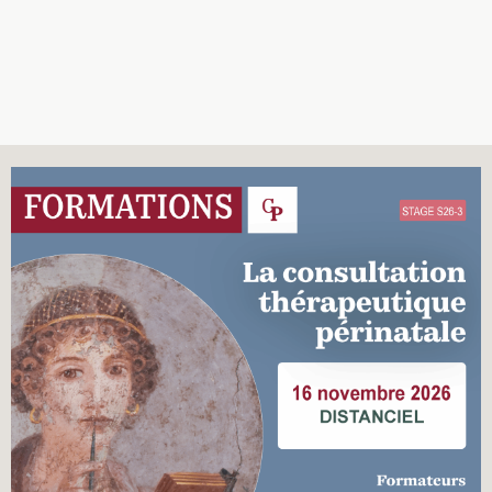
Recherches
Entretiens
Revues
Colloque
Mon panier
Mon compte