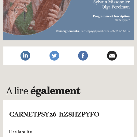
A lire
également
CARNETPSY26-I1Z8HZPYFO
Lire la suite