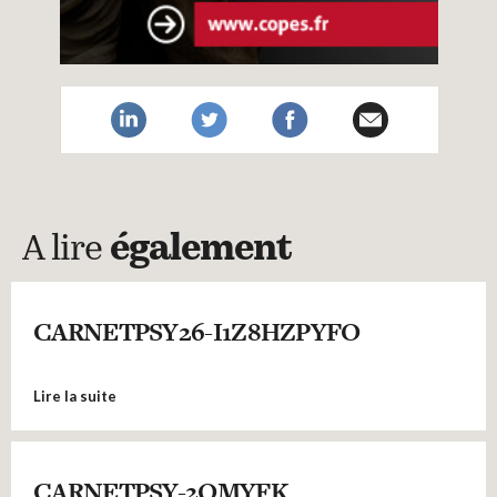
A lire
également
CARNETPSY26-I1Z8HZPYFO
Lire la suite
CARNETPSY-2QMYFK