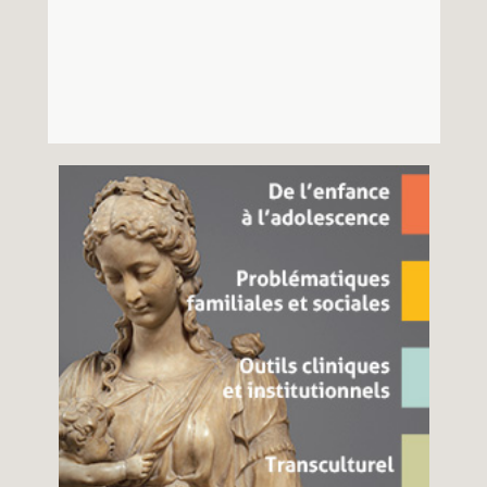
Recherches
Entretiens
Revues
Colloque
Mon panier
Mon compte