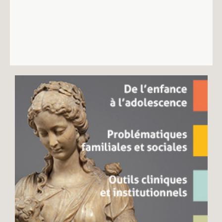
Recherches
Entretiens
Revues
Colloque
Mon panier
Mon compte