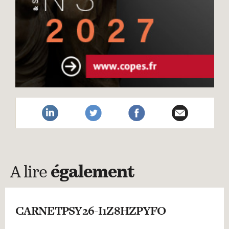
A lire
également
CARNETPSY26-I1Z8HZPYFO