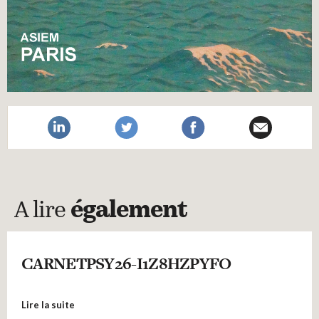
A lire
également
CARNETPSY26-I1Z8HZPYFO
Lire la suite