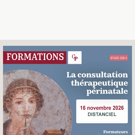
Recherches
Entretiens
Revues
Colloque
Mon panier
Mon compte