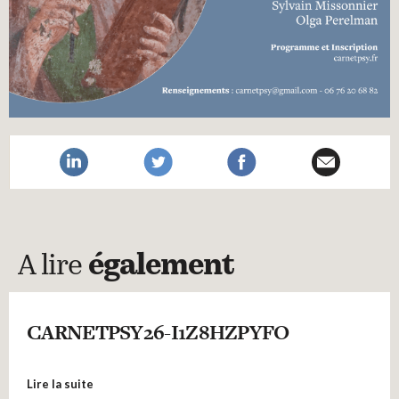
A lire
également
CARNETPSY26-I1Z8HZPYFO
Lire la suite