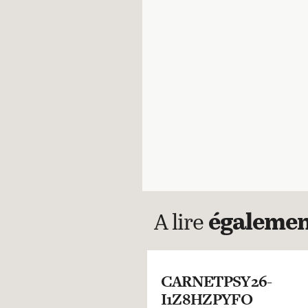
A lire
égaleme
CARNETPSY26-
I1Z8HZPYFO