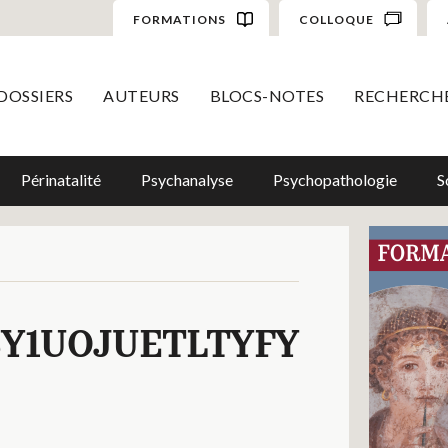
FORMATIONS
COLLOQUE
DOSSIERS
AUTEURS
BLOCS-NOTES
RECHERCH
Périnatalité
Psychanalyse
Psychopathologie
S
Y1UOJUETLTYFY