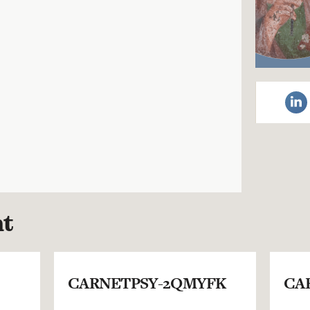
nt
CARNETPSY-2QMYFK
CA