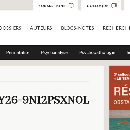
FORMATIONS
COLLOQUE
DOSSIERS
AUTEURS
BLOCS-NOTES
RECHERCH
Périnatalité
Psychanalyse
Psychopathologie
S
Y26-9N12PSXNOL