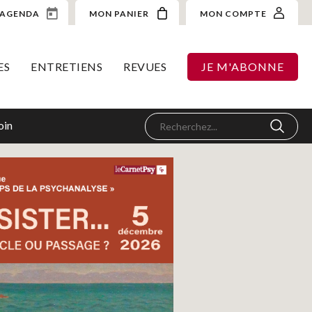
AGENDA
MON PANIER
MON COMPTE
ES
ENTRETIENS
REVUES
JE M'ABONNE
oin