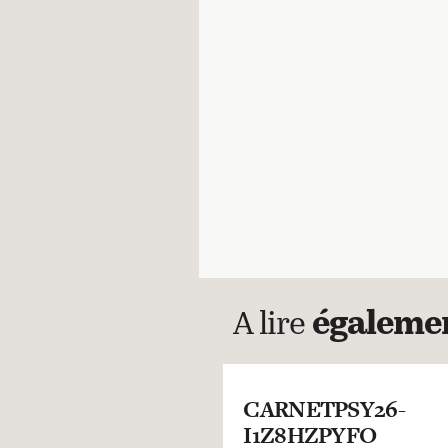
A lire
égaleme
CARNETPSY26-
I1Z8HZPYFO