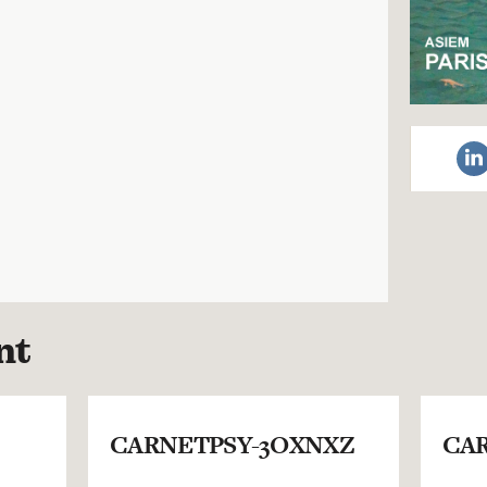
nt
CARNETPSY-3OXNXZ
CAR