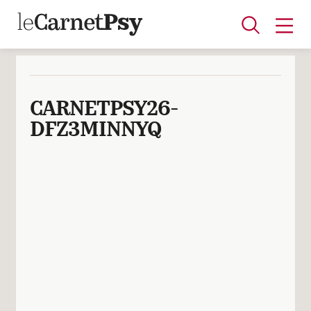
CARNETPSY26-
Articles
DFZ3MINNYQ
A la une
Adolescence
Dispositif
Enfance
Périnatalité
Psychanalyse
Psychopathologie
Soin
Dossiers
Auteurs
Blocs-notes