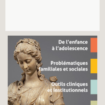
Recherches
Entretiens
Revues
Colloque
Mon panier
Mon compte