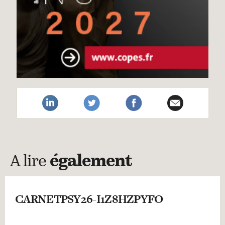
A lire
également
CARNETPSY26-I1Z8HZPYFO