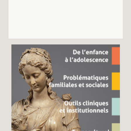
Recherches
Entretiens
Revues
Colloque
Mon panier
Mon compte