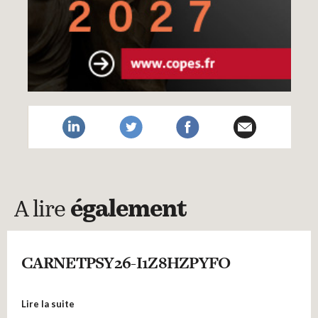
A lire
également
CARNETPSY26-I1Z8HZPYFO
Lire la suite