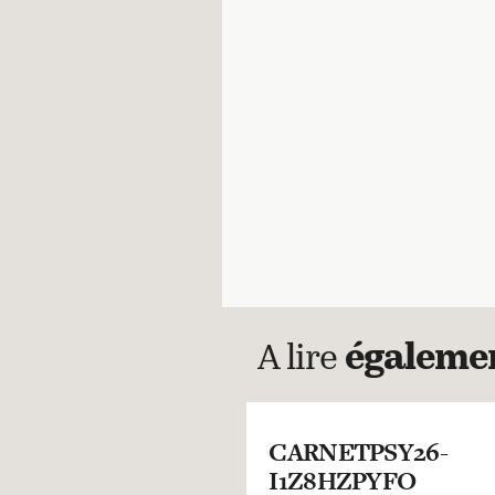
A lire
égaleme
CARNETPSY26-
I1Z8HZPYFO