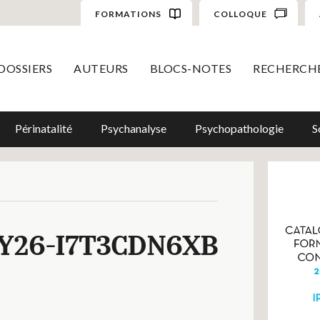
FORMATIONS
COLLOQUE
DOSSIERS
AUTEURS
BLOCS-NOTES
RECHERCH
Périnatalité
Psychanalyse
Psychopathologie
S
Y26-I7T3CDN6XB