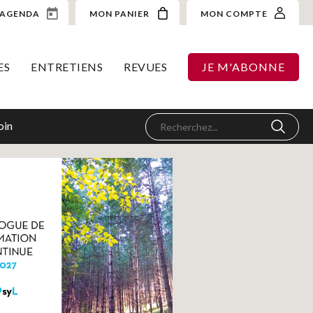
AGENDA
MON PANIER
MON COMPTE
ES
ENTRETIENS
REVUES
JE M'ABONNE
oin