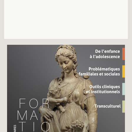
Recherches
Entretiens
Revues
Colloque
Mon panier
Mon compte