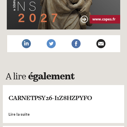
A lire
également
CARNETPSY26-I1Z8HZPYFO
Lire la suite