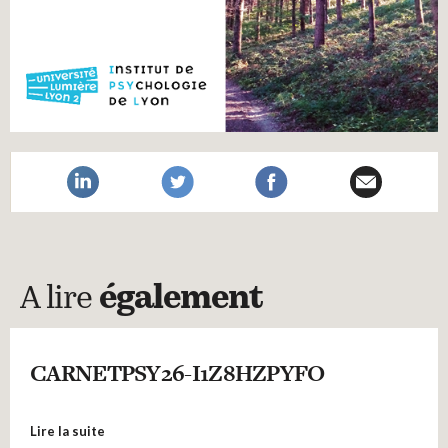
A lire
également
CARNETPSY26-I1Z8HZPYFO
Lire la suite