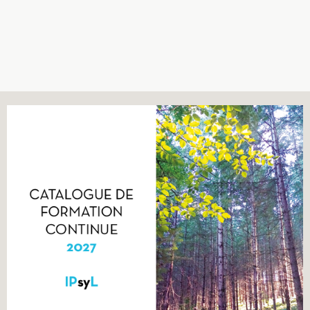
Recherches
Entretiens
Revues
Colloque
Mon panier
Mon compte