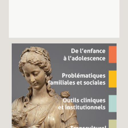
Recherches
Entretiens
Revues
Colloque
Mon panier
Mon compte