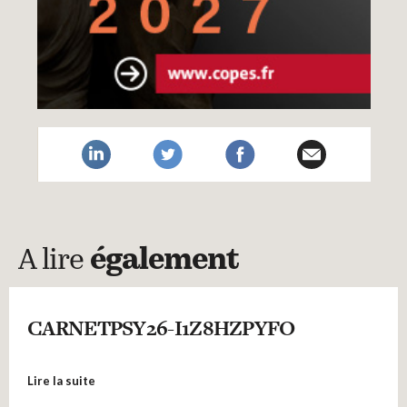
A lire
également
CARNETPSY26-I1Z8HZPYFO
Lire la suite