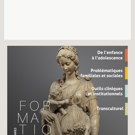
Recherches
Entretiens
Revues
Colloque
Mon panier
Mon compte