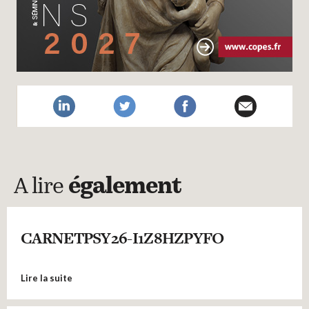
A lire
également
CARNETPSY26-I1Z8HZPYFO
Lire la suite