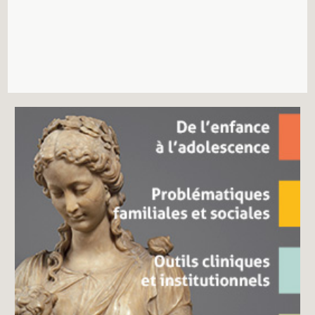
Recherches
Entretiens
Revues
Colloque
Mon panier
Mon compte