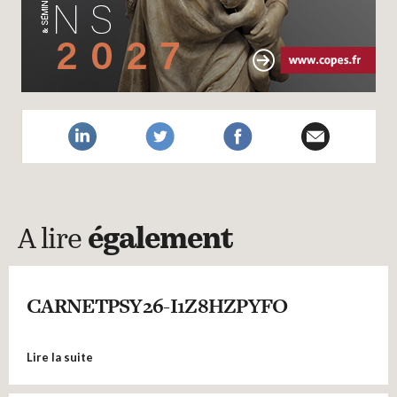
A lire
également
CARNETPSY26-I1Z8HZPYFO
Lire la suite