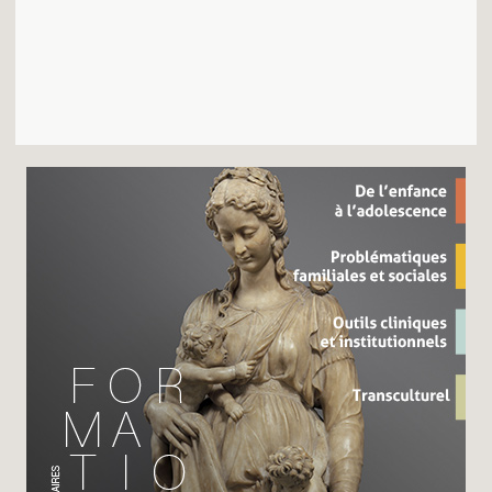
Recherches
Entretiens
Revues
Colloque
Mon panier
Mon compte