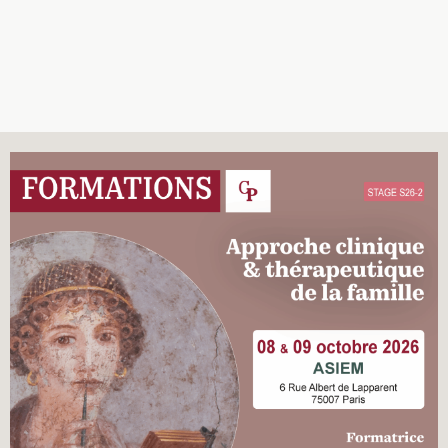
Recherches
Entretiens
Revues
Colloque
Mon panier
Mon compte