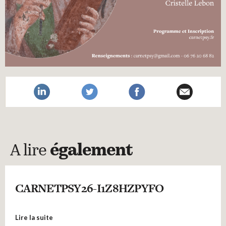
A lire
également
CARNETPSY26-I1Z8HZPYFO
Lire la suite