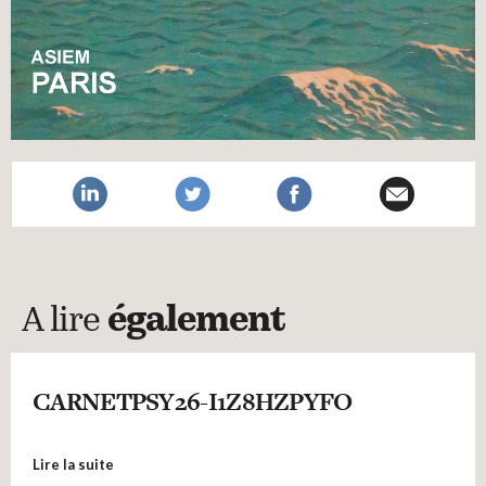
A lire
également
CARNETPSY26-I1Z8HZPYFO
Lire la suite