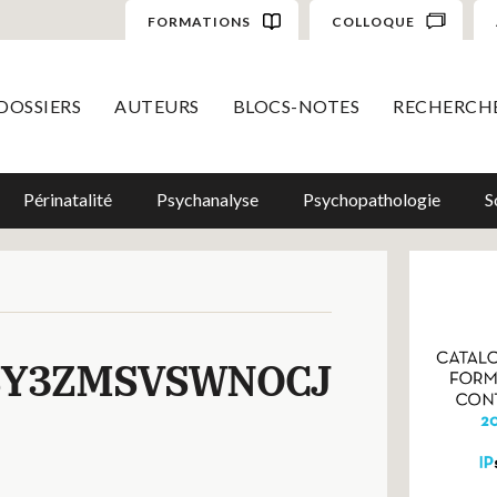
FORMATIONS
COLLOQUE
DOSSIERS
AUTEURS
BLOCS-NOTES
RECHERCH
Périnatalité
Psychanalyse
Psychopathologie
S
SY3ZMSVSWNOCJ