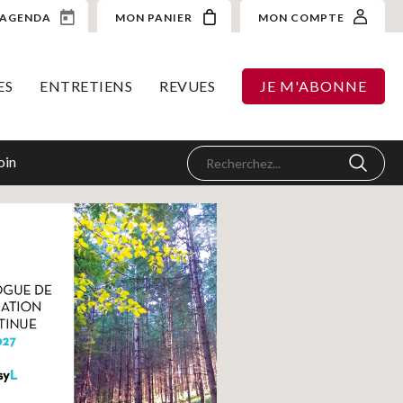
AGENDA
MON PANIER
MON COMPTE
ES
ENTRETIENS
REVUES
JE M'ABONNE
oin