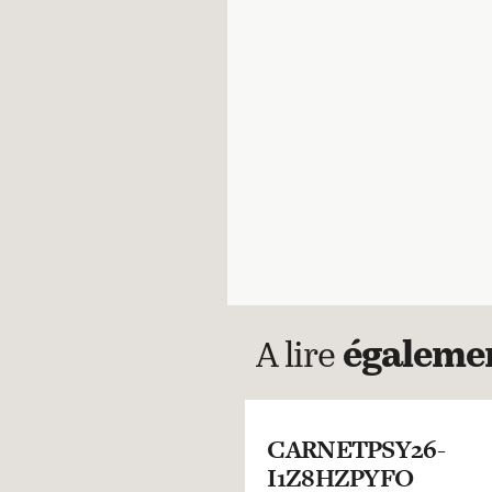
A lire
égaleme
CARNETPSY26-
I1Z8HZPYFO