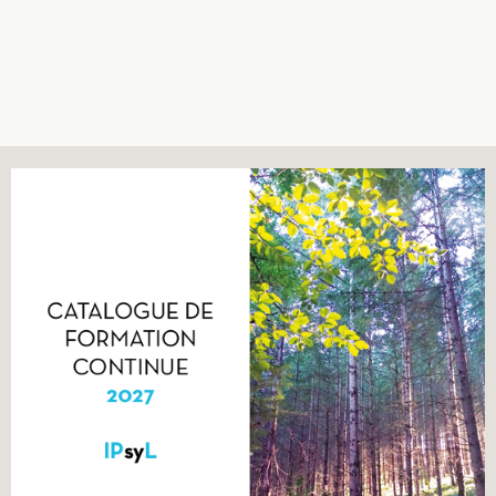
Recherches
Entretiens
Revues
Colloque
Mon panier
Mon compte