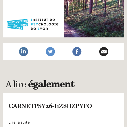
A lire
également
CARNETPSY26-I1Z8HZPYFO
Lire la suite