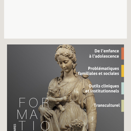
Recherches
Entretiens
Revues
Colloque
Mon panier
Mon compte