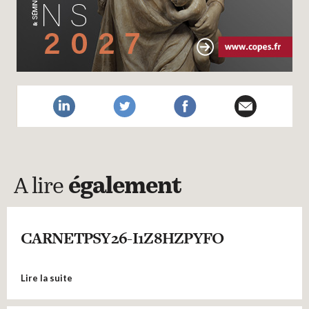
A lire
également
CARNETPSY26-I1Z8HZPYFO
Lire la suite