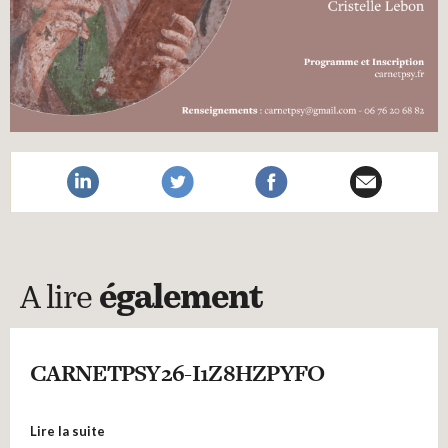
A lire
également
CARNETPSY26-I1Z8HZPYFO
Lire la suite