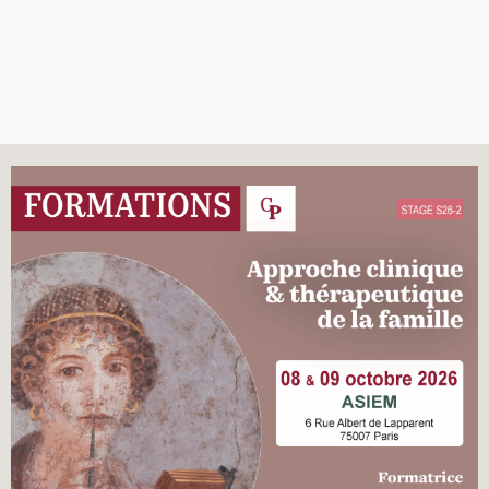
Recherches
Entretiens
Revues
Colloque
Mon panier
Mon compte