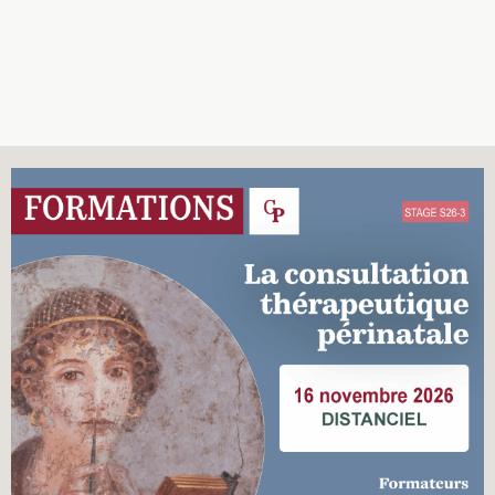
Recherches
Entretiens
Revues
Colloque
Mon panier
Mon compte