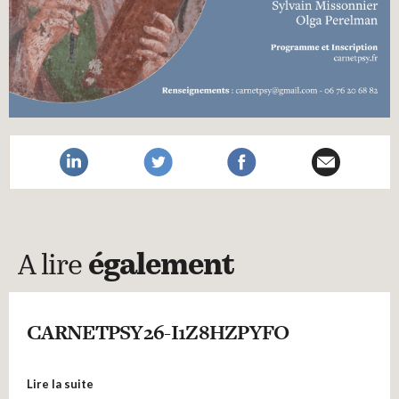
A lire
également
CARNETPSY26-I1Z8HZPYFO
Lire la suite