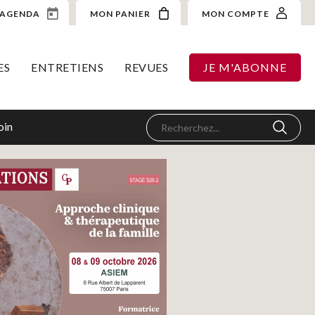
AGENDA
MON PANIER
MON COMPTE
ES
ENTRETIENS
REVUES
JE M'ABONNE
oin