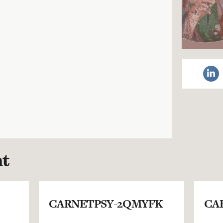
nt
CARNETPSY-2QMYFK
CA