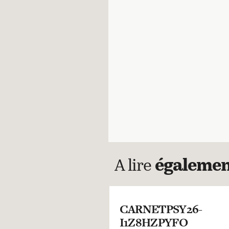
A lire
égaleme
CARNETPSY26-
I1Z8HZPYFO