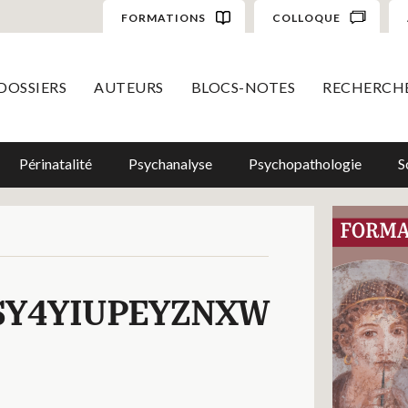
FORMATIONS
COLLOQUE
DOSSIERS
AUTEURS
BLOCS-NOTES
RECHERCH
Périnatalité
Psychanalyse
Psychopathologie
S
SY4YIUPEYZNXW