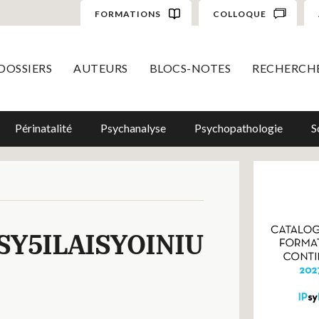
FORMATIONS
COLLOQUE
DOSSIERS
AUTEURS
BLOCS-NOTES
RECHERCH
Périnatalité
Psychanalyse
Psychopathologie
S
Y5ILAISYOINIU