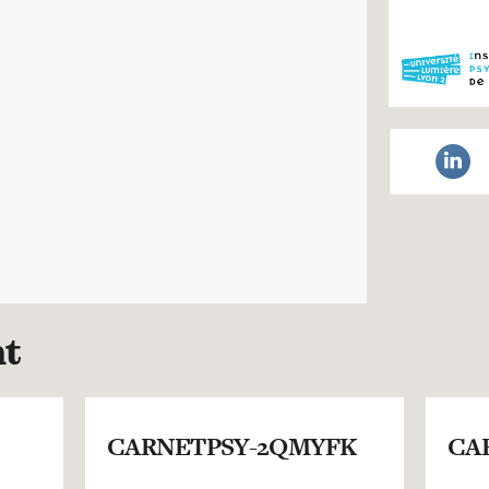
nt
CARNETPSY-2QMYFK
CA