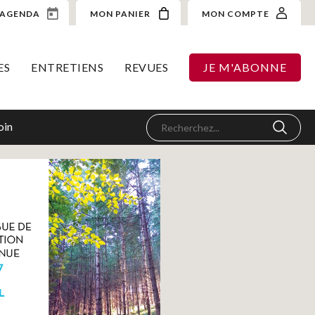
AGENDA
MON PANIER
MON COMPTE
ES
ENTRETIENS
REVUES
JE M'ABONNE
oin