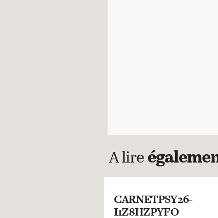
A lire
égaleme
CARNETPSY26-
I1Z8HZPYFO