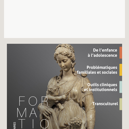
Recherches
Entretiens
Revues
Colloque
Mon panier
Mon compte