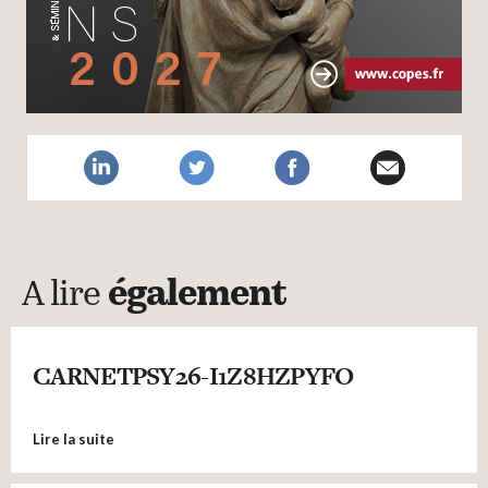
A lire
également
CARNETPSY26-I1Z8HZPYFO
Lire la suite