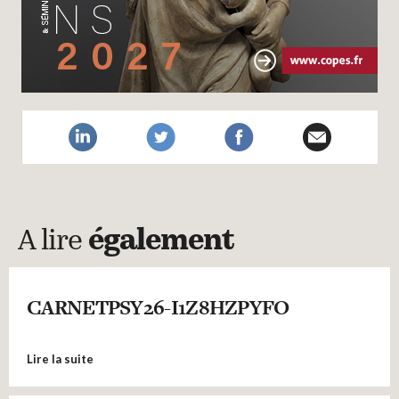
A lire
également
CARNETPSY26-I1Z8HZPYFO
Lire la suite