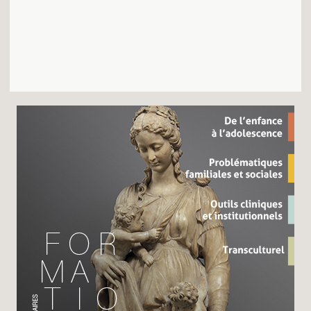
Recherches
Entretiens
Revues
Colloque
Mon panier
Mon compte