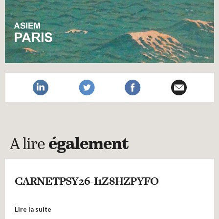
A lire
également
CARNETPSY26-I1Z8HZPYFO
Lire la suite