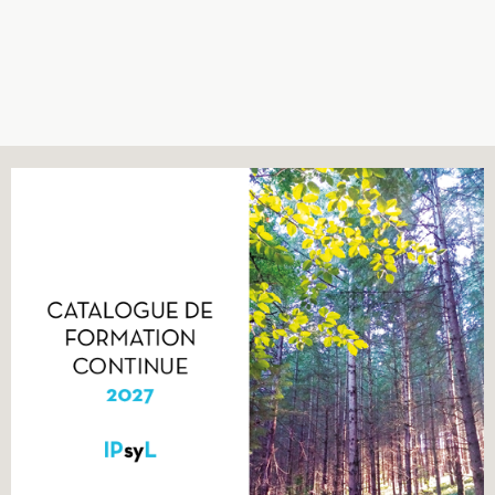
Recherches
Entretiens
Revues
Colloque
Mon panier
Mon compte