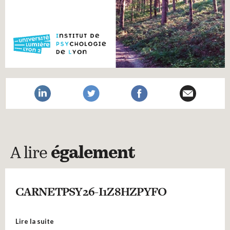
A lire
également
CARNETPSY26-I1Z8HZPYFO
Lire la suite