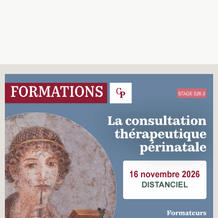
Recherches
Entretiens
Revues
Colloque
Mon panier
Mon compte