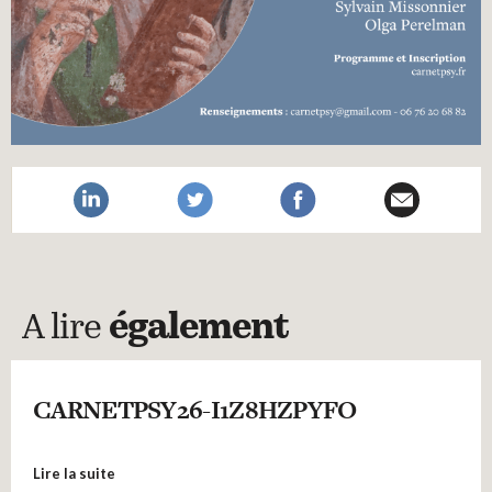
A lire
également
CARNETPSY26-I1Z8HZPYFO
Lire la suite