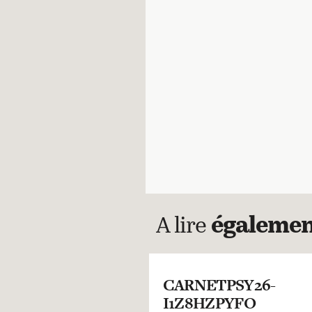
A lire
égaleme
CARNETPSY26-
I1Z8HZPYFO