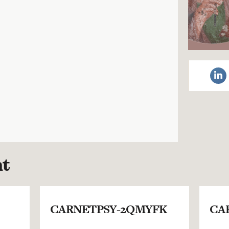
nt
CARNETPSY-2QMYFK
CA