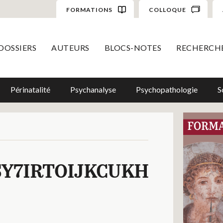
FORMATIONS
COLLOQUE
DOSSIERS
AUTEURS
BLOCS-NOTES
RECHERCH
Périnatalité
Psychanalyse
Psychopathologie
S
Y7IRTOIJKCUKH