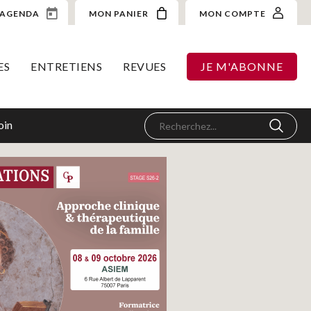
AGENDA
MON PANIER
MON COMPTE
ES
ENTRETIENS
REVUES
JE M'ABONNE
oin