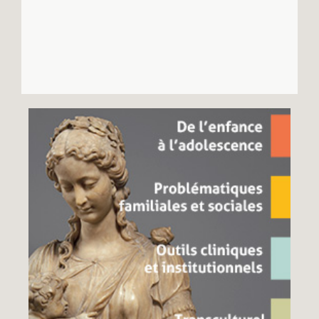
Recherches
Entretiens
Revues
Colloque
Mon panier
Mon compte