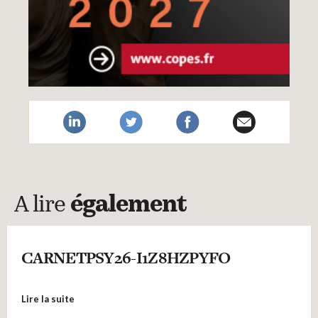
A lire
également
CARNETPSY26-I1Z8HZPYFO
Lire la suite