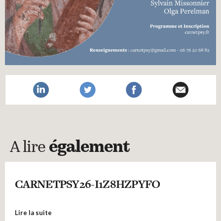
A lire
également
CARNETPSY26-I1Z8HZPYFO
Lire la suite