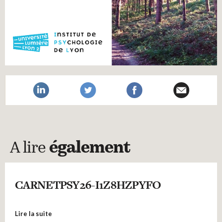
A lire
également
CARNETPSY26-I1Z8HZPYFO
Lire la suite