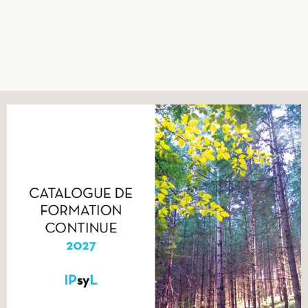
Recherches
Entretiens
Revues
Colloque
Mon panier
Mon compte