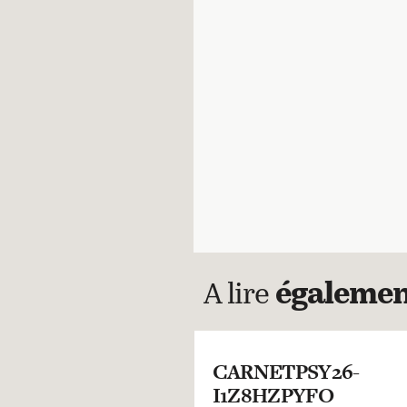
A lire
égaleme
CARNETPSY26-
I1Z8HZPYFO