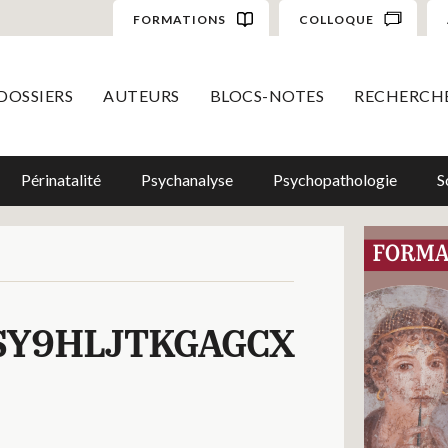
FORMATIONS
COLLOQUE
DOSSIERS
AUTEURS
BLOCS-NOTES
RECHERCH
Périnatalité
Psychanalyse
Psychopathologie
S
SY9HLJTKGAGCX