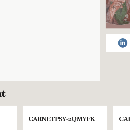
nt
CARNETPSY-2QMYFK
CA