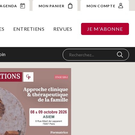
AGENDA
MON PANIER
MON COMPTE
ES
ENTRETIENS
REVUES
JE M'ABONNE
oin