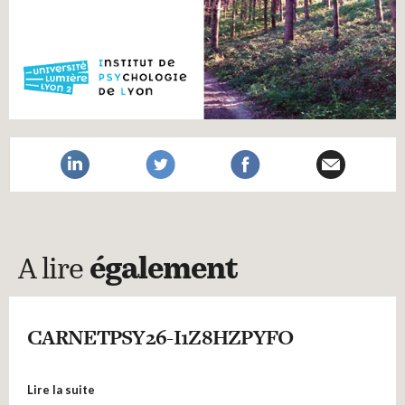
A lire
également
CARNETPSY26-I1Z8HZPYFO
Lire la suite