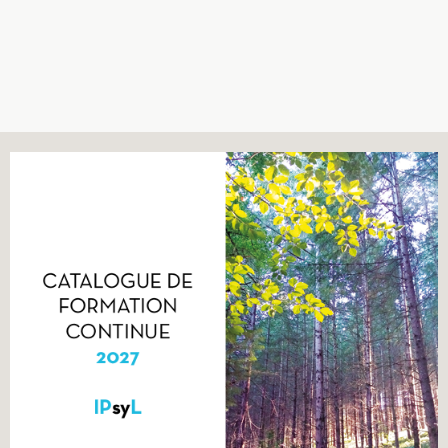
Recherches
Entretiens
Revues
Colloque
Mon panier
Mon compte