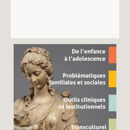
Recherches
Entretiens
Revues
Colloque
Mon panier
Mon compte