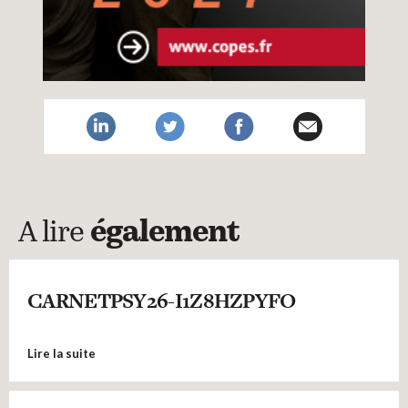
A lire
également
CARNETPSY26-I1Z8HZPYFO
Lire la suite