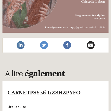
A lire
également
CARNETPSY26-I1Z8HZPYFO
Lire la suite