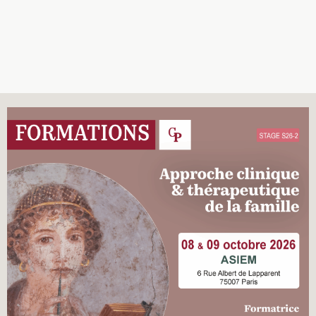
Recherches
Entretiens
Revues
Colloque
Mon panier
Mon compte