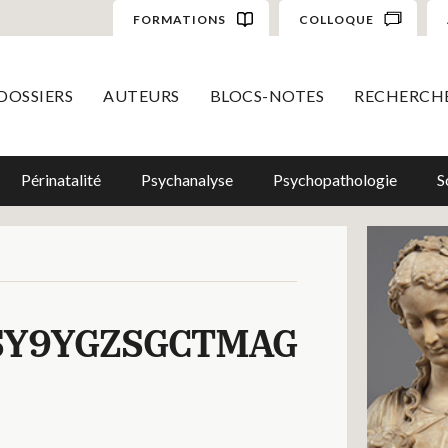
FORMATIONS
COLLOQUE
DOSSIERS
AUTEURS
BLOCS-NOTES
RECHERCH
Périnatalité
Psychanalyse
Psychopathologie
S
SY9YGZSGCTMAG