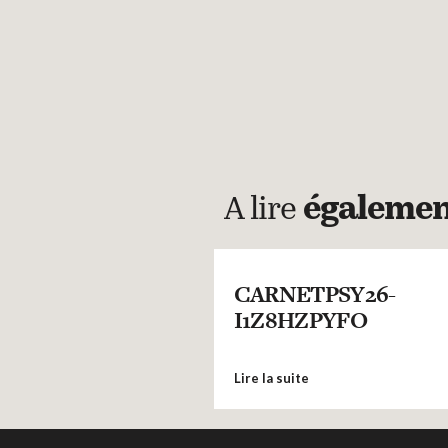
A lire
égaleme
CARNETPSY26-
I1Z8HZPYFO
Lire la suite