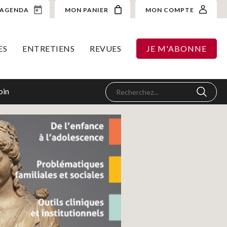
AGENDA
MON PANIER
MON COMPTE
ES
ENTRETIENS
REVUES
JE M'ABONNE
oin