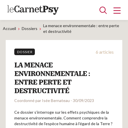
La menace environnementale : entre perte
Accueil
Dossiers
et destructivité
Articles
6 articles
DOSSIER
A la une
Adolescence
Dispositif
Enfance
Périnatalité
Psychanalyse
Psychopathologie
Soin
LA MENACE
Dossiers
ENVIRONNEMENTALE :
ENTRE PERTE ET
Auteurs
DESTRUCTIVITÉ
Coordonné par Isée Bernateau - 30/09/2023
Blocs-notes
Ce dossier s’interroge sur les effets psychiques de la
menace environnementale. Comment comprendre la
destructivité de l’espèce humaine à l’égard de la Terre ?