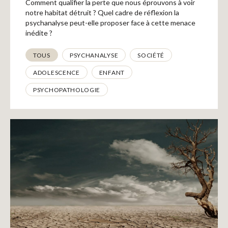
Recherches
Comment qualifier la perte que nous éprouvons à voir
notre habitat détruit ? Quel cadre de réflexion la
psychanalyse peut-elle proposer face à cette menace
inédite ?
Entretiens
Thématiques
TOUS
PSYCHANALYSE
SOCIÉTÉ
Revues
ADOLESCENCE
ENFANT
PSYCHOPATHOLOGIE
Colloque
Mon panier
Mon compte